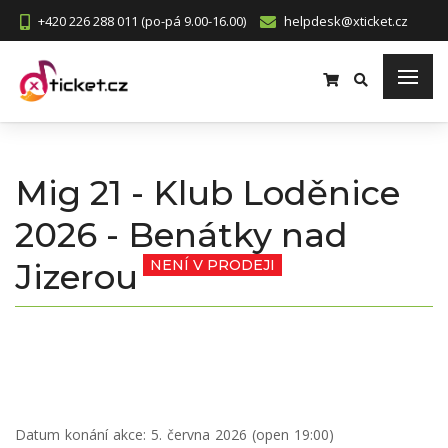
+420 226 288 011 (po-pá 9.00-16.00)
helpdesk@xticket.cz
Mig 21 - Klub Loděnice
2026 - Benátky nad
Jizerou
NENÍ V PRODEJI
Datum konání akce:
5. června 2026 (open 19:00)