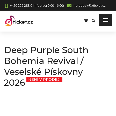
+420 226 288 011 (po-pá 9.00-16.00)
helpdesk@xticket.cz
Deep Purple South
Bohemia Revival /
Veselské Pískovny
2026
NENÍ V PRODEJI