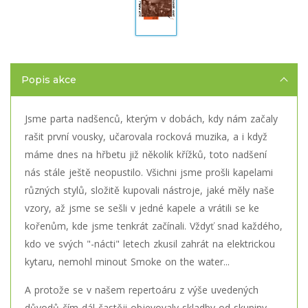
Popis akce
Jsme parta nadšenců, kterým v dobách, kdy nám začaly
rašit první vousky, učarovala rocková muzika, a i když
máme dnes na hřbetu již několik křížků, toto nadšení
nás stále ještě neopustilo. Všichni jsme prošli kapelami
různých stylů, složitě kupovali nástroje, jaké měly naše
vzory, až jsme se sešli v jedné kapele a vrátili se ke
kořenům, kde jsme tenkrát začínali. Vždyť snad každého,
kdo ve svých "-nácti" letech zkusil zahrát na elektrickou
kytaru, nemohl minout Smoke on the water...
A protože se v našem repertoáru z výše uvedených
důvodů čím dál častěji objevovaly skladby od skupiny