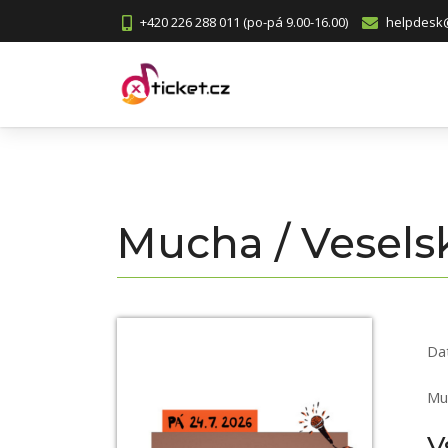
+420 226 288 011 (po-pá 9.00-16.00)
helpdesk@
Mucha / Vesels
Da
Mu
V