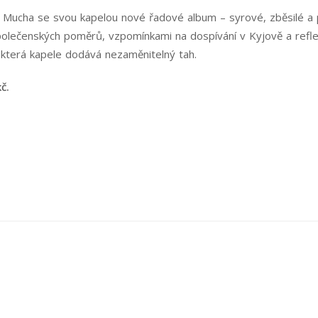
a Mucha se svou kapelou nové řadové album – syrové, zběsilé a p
polečenských poměrů, vzpomínkami na dospívání v Kyjově a refle
která kapele dodává nezaměnitelný tah.
č.