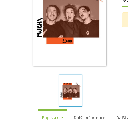
Popis akce
Další informace
Další