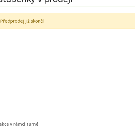
Předprodej již skončil
 akce v rámci turné