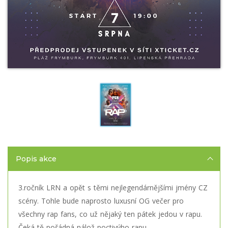
Popis akce
3.ročník LRN a opět s těmi nejlegendárnějšími jmény CZ
scény. Tohle bude naprosto luxusní OG večer pro
všechny rap fans, co už nějaký ten pátek jedou v rapu.
Čeká tě pořádná nálož poctivýho rapu.