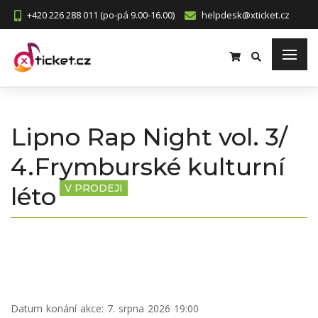
+420 226 288 011 (po-pá 9.00-16.00)
helpdesk@xticket.cz
Lipno Rap Night vol. 3/
4.Frymburské kulturní
léto
V PRODEJI
Datum konání akce:
7. srpna 2026 19:00