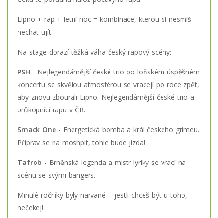
Lipno + rap + letní noc = kombinace, kterou si nesmíš
nechat ujít.
Na stage dorazí těžká váha český rapový scény:
PSH
- Nejlegendárnější české trio
po loňském úspěšném
koncertu se skvělou atmosférou se vracejí po roce zpět,
aby znovu zbourali Lipno. Nejlegendárnější české trio a
průkopnící rapu v ČR.
Smack One
- Energetická bomba a král českého grimeu.
Připrav se na moshpit, tohle bude jízda!
Tafrob
- Brněnská legenda a mistr lyriky se vrací na
scénu se svými bangers.
Minulé ročníky byly narvané – jestli chceš být u toho,
nečekej!