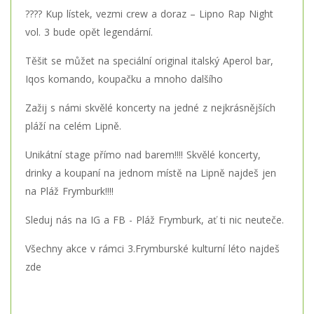
???? Kup lístek, vezmi crew a doraz – Lipno Rap Night
vol. 3 bude opět legendární.
Těšit se můžet na speciální original italský Aperol bar,
Iqos komando, koupačku a mnoho dalšího
Zažij s námi skvělé koncerty na jedné z nejkrásnějších
pláží na celém Lipně.
Unikátní stage přímo nad barem!!!! Skvělé koncerty,
drinky a koupaní na jednom místě na Lipně najdeš jen
na Pláž Frymburk!!!!
Sleduj nás na IG a FB - Pláž Frymburk, ať ti nic neuteče.
Všechny akce v rámci 3.Frymburské kulturní léto najdeš
zde