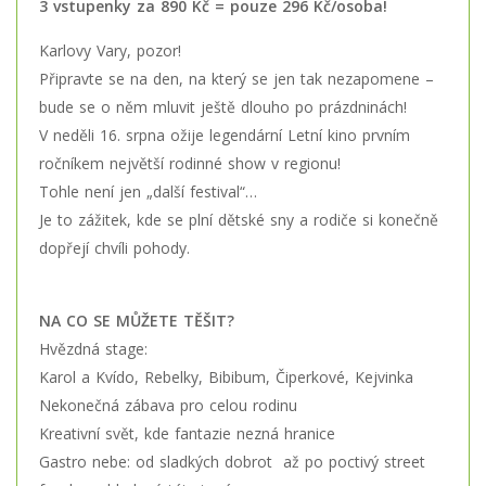
3 vstupenky za 890 Kč = pouze 296 Kč/osoba!
Karlovy Vary, pozor!
Připravte se na den, na který se jen tak nezapomene –
bude se o něm mluvit ještě dlouho po prázdninách!
V neděli 16. srpna ožije legendární Letní kino prvním
ročníkem největší rodinné show v regionu!
Tohle není jen „další festival“…
Je to zážitek, kde se plní dětské sny a rodiče si konečně
dopřejí chvíli pohody.
NA CO SE MŮŽETE TĚŠIT?
Hvězdná stage:
Karol a Kvído, Rebelky, Bibibum, Čiperkové, Kejvinka
Nekonečná zábava pro celou rodinu
Kreativní svět, kde fantazie nezná hranice
Gastro nebe: od sladkých dobrot až po poctivý street