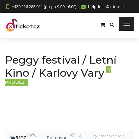
+420 226 288 011 (po-pá 9.00-16.00)
helpdesk@xticket.cz
Peggy festival / Letní
Kino / Karlovy Vary
V
PRODEJI
19°C
· 💨 12
🛰️ předpověď za 7
🌤️
31°C
·
Polojasno
·