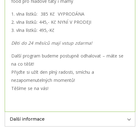
food pro hladové táty i mámy
1. vlna lístků: 385 Kč VYPRODÁNA
2. vlna lístků: 445,- Kč NYNÍ V PRODEJI
3. vlna lístků: 495,-Kč
Děti do 24 měsíců mají vstup zdarma!
Další program budeme postupně odhalovat – máte se
na co těšit!
Přijďte si užít den plný radosti, smíchu a
nezapomenutelných momentů!
Těšíme se na vás!
Další informace