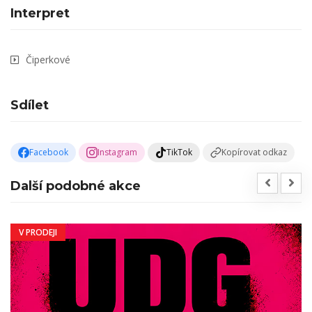
Interpret
Čiperkové
Sdílet
Facebook
Instagram
TikTok
Kopírovat odkaz
Další podobné akce
V PRODEJI