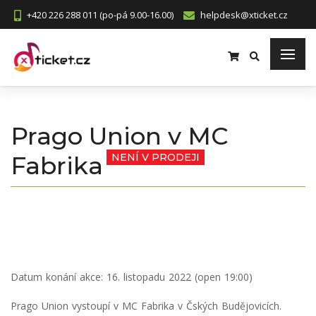
+420 226 288 011 (po-pá 9.00-16.00)
helpdesk@xticket.cz
Prago Union v MC
Fabrika
NENÍ V PRODEJI
Datum konání akce:
16. listopadu 2022 (open 19:00)
Prago Union vystoupí v MC Fabrika v Čských Budějovicích.