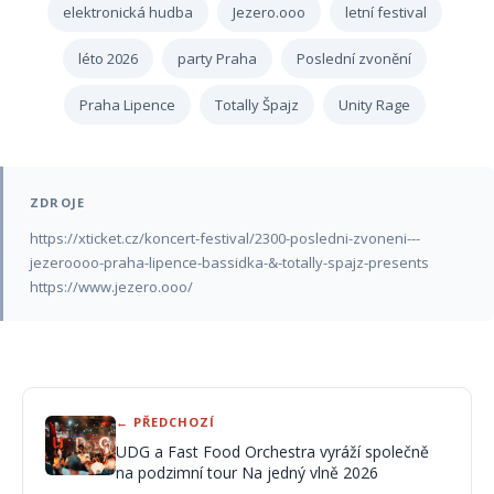
elektronická hudba
Jezero.ooo
letní festival
léto 2026
party Praha
Poslední zvonění
Praha Lipence
Totally Špajz
Unity Rage
ZDROJE
https://xticket.cz/koncert-festival/2300-posledni-zvoneni---
jezeroooo-praha-lipence-bassidka-&-totally-spajz-presents
https://www.jezero.ooo/
← PŘEDCHOZÍ
UDG a Fast Food Orchestra vyráží společně
na podzimní tour Na jedný vlně 2026