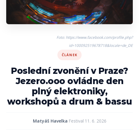
Foto: https://www.facebook.com/profile.php?
id=100092519678718&locale=de_DE
ČLÁNEK
Poslední zvonění v Praze?
Jezero.ooo ovládne den
plný elektroniky,
workshopů a drum & bassu
Matyáš Havelka
·
Festival
·
11. 6. 2026