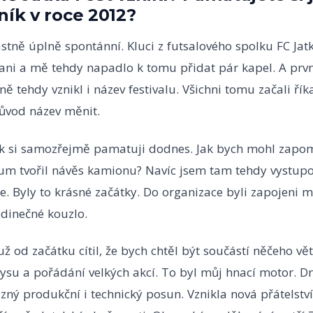
ník v roce 2012?
astně úplně spontánní. Kluci z futsalového spolku FC Jat
ani a mě tehdy napadlo k tomu přidat pár kapel. A prvn
ně tehdy vznikl i název festivalu. Všichni tomu začali říka
důvod název měnit.
ík si samozřejmě pamatuji dodnes. Jak bych mohl zapo
um tvořil návěs kamionu? Navíc jsem tam tehdy vystupova
te. Byly to krásné začátky. Do organizace byli zapojeni mí
edinečné kouzlo.
ž od začátku cítil, že bych chtěl být součástí něčeho vě
ysu a pořádání velkých akcí. To byl můj hnací motor. D
ný produkční i technický posun. Vznikla nová přátelství 