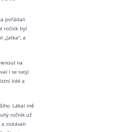
ka pořádali
í ročník byl
t „Jatka“, a
menout na
l i se svojí
stní lidé a
tšího. Lákal mě
ruhý ročník už
a získávali