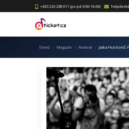
+420 226 288 011 (po-pá 9.00-16.00)
helpdesk@
Domů
Magazín
Festival
Jatka Fest končí.