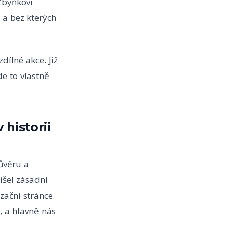
Zbyňkovi
a bez kterých
dílné akce. Již
de to vlastně
 historii
ůvěru a
išel zásadní
zační stránce.
, a hlavně nás