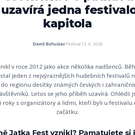
 uzavírá jedna festival
kapitola
David Bohuslav
·
Festival
·
12. 6. 2026
znikl v roce 2012 jako akce několika nadšenců. B
j stal jeden z nejvýraznějších hudebních festivalů 
l do regionu desítky známých českých i zahraniční
návštěvníků. Letos se jeho příběh uzavírá. Ohlédli 
 roky s organizátory a lidmi, kteří byli u festival
začátku.
ně Jatka Fest vznikl? Pamatujete si 