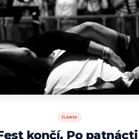
ČLÁNEK
Fest končí. Po patnácti