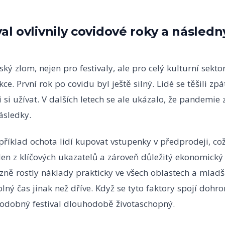
val ovlivnily covidové roky a následn
ký zlom, nejen pro festivaly, ale pro celý kulturní sekto
kce. První rok po covidu byl ještě silný. Lidé se těšili zp
li si užívat. V dalších letech se ale ukázalo, že pandemie
sledky.
říklad ochota lidí kupovat vstupenky v předprodeji, což
en z klíčových ukazatelů a zároveň důležitý ekonomický p
ně rostly náklady prakticky ve všech oblastech a mladš
volný čas jinak než dříve. Když se tyto faktory spojí dohr
podobný festival dlouhodobě životaschopný.