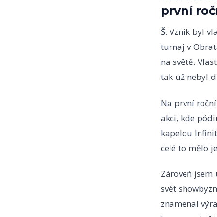
první roč
Š:
Vznik byl vl
turnaj v Obrat
na světě. Vlast
tak už nebyl 
Na první ročn
akci, kde pódi
kapelou Infini
celé to mělo j
Zároveň jsem u
svět showbyzn
znamenal výraz