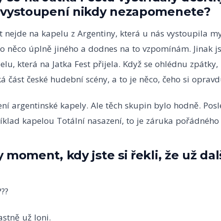
 vystoupení nikdy nezapomenete?
ejde na kapelu z Argentiny, která u nás vystoupila m
 to něco úplně jiného a dodnes na to vzpomínám. Jinak j
lu, která na Jatka Fest přijela. Když se ohlédnu zpátky,
ká část české hudební scény, a to je něco, čeho si oprav
í argentinské kapely. Ale těch skupin bylo hodně. Posl
klad kapelou Totální nasazení, to je záruka pořádného k
 moment, kdy jste si řekli, že už dal
???
stně už loni.