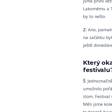
jsme první vět
Lakomému a To
by to nešlo.
Z:
Ano, pamatuj
na začátku byl
ještě donedávn
Který oka
festivalu
Š:
Jednoznačně
umožnilo pořá
zlom. Festival
Měli jsme kole
to hrozně bavi