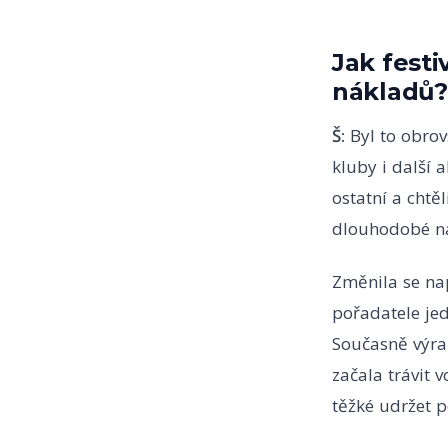
Jak festi
nákladů?
Š:
Byl to obrovs
kluby i další a
ostatní a chtě
dlouhodobé ná
Změnila se nap
pořadatele jed
Současně výraz
začala trávit 
těžké udržet 