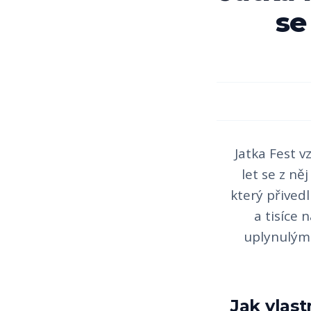
se
Jatka Fest v
let se z ně
který přived
a tisíce 
uplynulými
Jak vlast