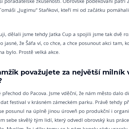
ší pořadatelské zkušenosti. Obrovské poděkování patří 
máši „Jugimu“ Staňkovi, kteří mi od začátku pomáhali 
i, dělali jsme tehdy Jatka Cup a spojili jsme tak dvě roz
o jasné, že Šáfa ví, co chce, a chce posunout akci tam, k
a bylo. Prostě velká akce.
mžik považujete za největší milník v
?
 přechod do Pacova. Jsme vděční, že nám město dalo d
dat festival v krásném zámeckém parku. Právě tehdy př
 se posunul na úplně jinou úroveň po produkční i organi
m sebe skvělý tým lidí, který odvedl obrovský kus práce
lo. Myslím, že i díky tomu se k nám kapely rády vracely.