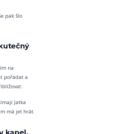
e pak šlo
skutečný
tím na
ěl pořádat a
ibližovat.
ímají Jatka
ám má jet hrát.
y kapel.