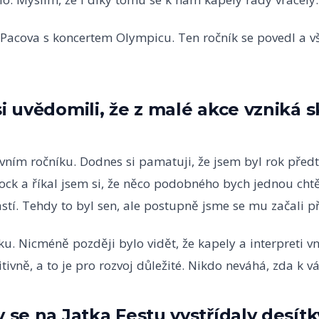
Pacova s koncertem Olympicu. Ten ročník se povedl a vš
si uvědomili, že z malé akce vzniká 
vním ročníku. Dodnes si pamatuji, že jsem byl rok před
ock a říkal jsem si, že něco podobného bych jednou cht
stí. Tehdy to byl sen, ale postupně jsme se mu začali př
u. Nicméně později bylo vidět, že kapely a interpreti vn
itivně, a to je pro rozvoj důležité. Nikdo neváhá, zda k v
y se na Jatka Festu vystřídaly desítk