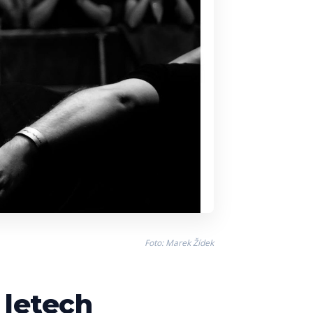
Foto: Marek Žídek
 letech