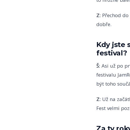
Z:
Přechod do 
dobře.
Kdy jste 
festival?
Š:
Asi už po pr
festivalu JamR
být toho součá
Z:
Už na začátk
Fest velmi poz
Za ty rok