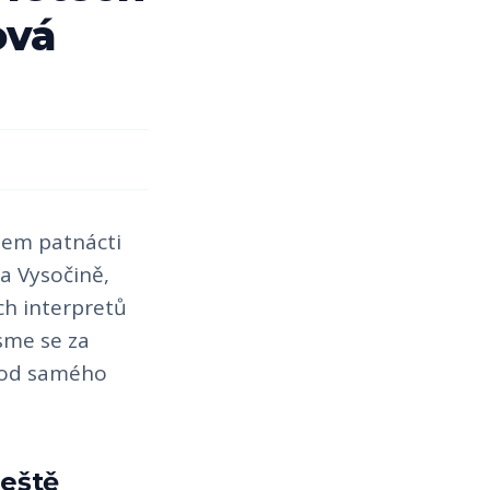
ová
ěhem patnácti
na Vysočině,
ch interpretů
jsme se za
u od samého
ještě