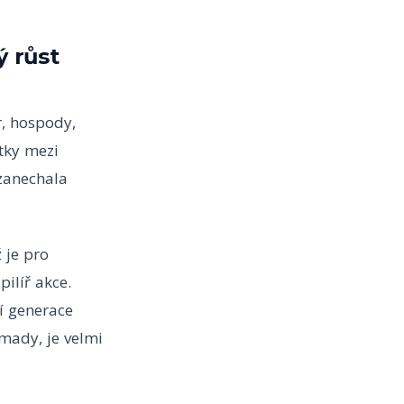
ý růst
r, hospody,
átky mezi
 zanechala
 je pro
ilíř akce.
í generace
omady, je velmi