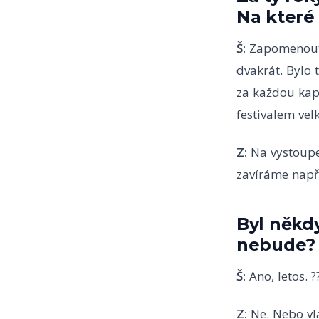
Na které
Š:
Zapomenout n
dvakrát. Bylo
za každou kape
festivalem vel
Z:
Na vystoupen
zavíráme napří
Byl někdy
nebude?
Š:
Ano, letos. ?
Z:
Ne. Nebo vla