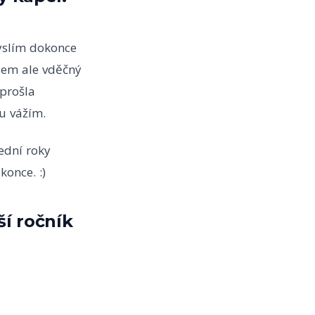
yslím dokonce
sem ale vděčný
 prošla
du vážím.
ední roky
once. :)
ší ročník