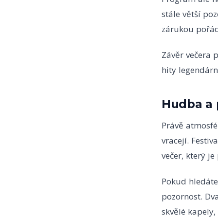
stále větší po
zárukou pořád
Závěr večera p
hity legendárn
Hudba a 
Právě atmosfér
vracejí. Festiv
večer, který j
Pokud hledáte 
pozornost. Dva
skvělé kapely,