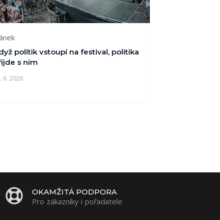
lánek
yž politik vstoupí na festival, politika
řijde s ním
. 6. 2026
OKAMŽITÁ PODPORA
Pro zákazníky i pořadatele