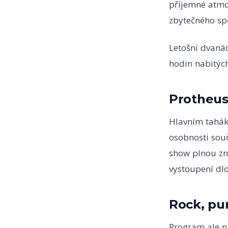
příjemné atmos
zbytečného sp
Letošní dvanác
hodin nabitýc
Protheus
Hlavním tahák
osobnosti sou
show plnou zná
vystoupení dl
Rock, pu
Program ale na