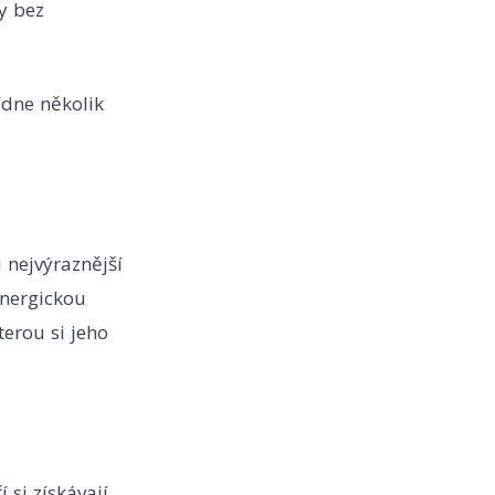
y bez
ídne několik
 nejvýraznější
energickou
erou si jeho
 si získávají