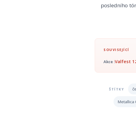
posledního tó
SOUVISEJÍCÍ
Valfest 1
Akce :
č
ŠTÍTKY
Metallica