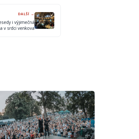
DALŠÍ →
esedy i výjimečná
a v srdci venkova