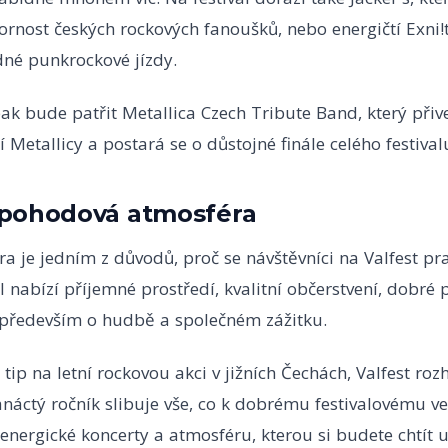
zornost českých rockových fanoušků, nebo energičtí Exni!t
né punkrockové jízdy.
ak bude patřit Metallica Czech Tribute Band, který přive
í Metallicy a postará se o důstojné finále celého festival
pohodová atmosféra
a je jedním z důvodů, proč se návštěvníci na Valfest pr
al nabízí příjemné prostředí, kvalitní občerstvení, dobré 
e především o hudbě a společném zážitku.
tip na letní rockovou akci v jižních Čechách, Valfest roz
náctý ročník slibuje vše, co k dobrému festivalovému ve
 energické koncerty a atmosféru, kterou si budete chtít u