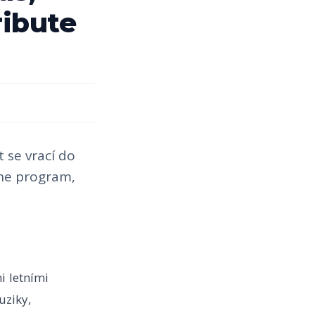
ribute
t se vrací do
dne program,
i letními
uziky,