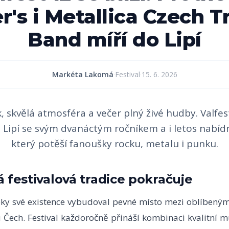
r's i Metallica Czech T
Band míří do Lipí
Markéta Lakomá
·
Festival
·
15. 6. 2026
, skvělá atmosféra a večer plný živé hudby. Valfes
 Lipí se svým dvanáctým ročníkem a i letos nabí
který potěší fanoušky rocku, metalu i punku.
 festivalová tradice pokračuje
roky své existence vybudoval pevné místo mezi oblíbeným
 Čech. Festival každoročně přináší kombinaci kvalitní m