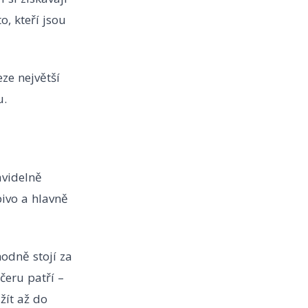
o, kteří jsou
ze největší
u.
avidelně
pivo a hlavně
hodně stojí za
čeru patří –
žít až do