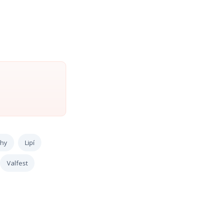
chy
Lipí
Valfest