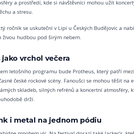
féry a prostředí, kde si návštěvníci mohou užít koncert
ěchu a stresu.
tý ročník se uskuteční v Lipí u Českých Budějovic a nab
h živou hudbou pod širým nebem.
 jako vrchol večera
em letošního programu bude Protheus, který patří mezi
časné české rockové scény. Fanoušci se mohou těšit na 
mých skladeb, silných refrénů a koncertní atmosféry, kt
ouhodobě drží.
nk i metal na jednom pódiu
bídne mnohem víc. Na festival dorazí také Jacker's, kteří