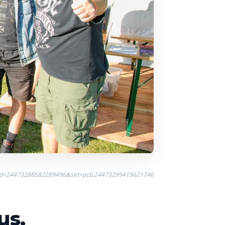
?fbid=24473288582289496&set=pcb.24473299415621746
us,