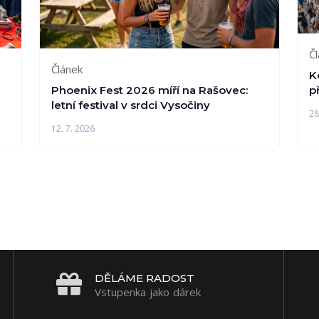
Č
Článek
Kd
p
Phoenix Fest 2026 míří na Rašovec:
letní festival v srdci Vysočiny
28
12. 7. 2026
DĚLÁME RADOST
Vstupenka jako dárek