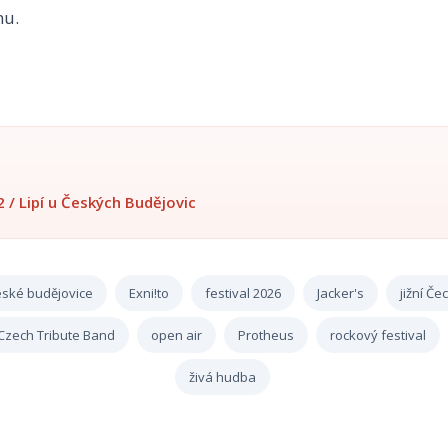
nu.
2 / Lipí u Českých Budějovic
eské budějovice
Exni!to
festival 2026
Jacker's
jižní Če
 Czech Tribute Band
open air
Protheus
rockový festival
živá hudba