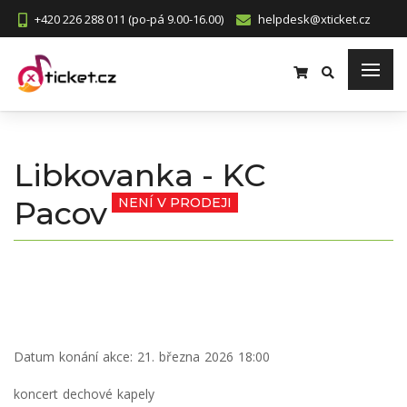
+420 226 288 011 (po-pá 9.00-16.00)
helpdesk@xticket.cz
Libkovanka - KC
Pacov
NENÍ V PRODEJI
Datum konání akce:
21. března 2026 18:00
koncert dechové kapely