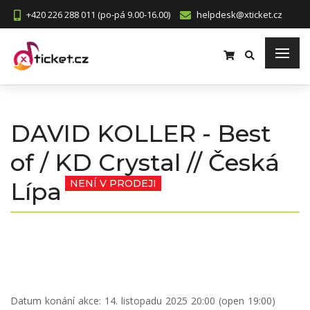
+420 226 288 011 (po-pá 9.00-16.00)
helpdesk@xticket.cz
DAVID KOLLER - Best
of / KD Crystal // Česká
Lípa
NENÍ V PRODEJI
Datum konání akce:
14. listopadu 2025 20:00 (open 19:00)