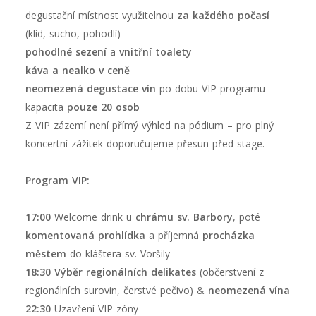
degustační místnost využitelnou
za každého počasí
(klid, sucho, pohodlí)
pohodlné sezení
a
vnitřní toalety
káva a nealko v ceně
neomezená degustace vín
po dobu VIP programu
kapacita
pouze 20 osob
Z VIP zázemí není přímý výhled na pódium – pro plný
koncertní zážitek doporučujeme přesun před stage.
Program VIP:
17:00
Welcome drink u
chrámu sv. Barbory
, poté
komentovaná prohlídka
a příjemná
procházka
městem
do kláštera sv. Voršily
18:30
Výběr regionálních delikates
(občerstvení z
regionálních surovin, čerstvé pečivo) &
neomezená vína
22:30
Uzavření VIP zóny