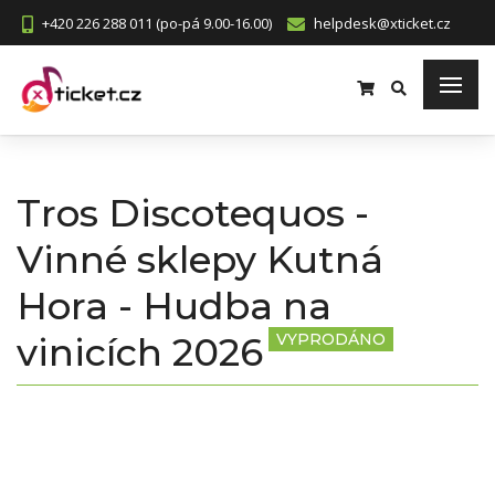
+420 226 288 011 (po-pá 9.00-16.00)
helpdesk@xticket.cz
Tros Discotequos -
Vinné sklepy Kutná
Hora - Hudba na
vinicích 2026
VYPRODÁNO