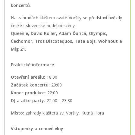
koncertů
.
Na zahradách kláštera svaté Voršily se představí hvězdy
české i slovenské hudební scény:
Queenie, David Koller, Adam Ďurica, Olympic,
Čechomor, Tros Discotequos, Tata Bojs, Wohnout a
Mig 21.
Praktické informace
Otevření areálu:
18:00
Začátek koncertu:
20:00
Konec produkce:
22:00
DJ a afterparty:
22.00 - 23.30
Místo:
zahrady kláštera sv. Voršily, Kutná Hora
Vstupenky a cenové vlny