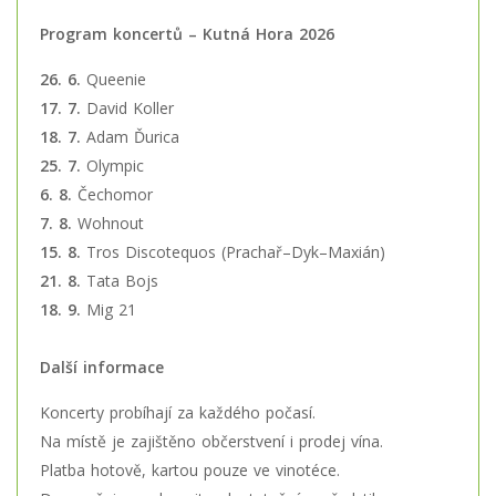
Program koncertů – Kutná Hora 2026
26. 6.
Queenie
17. 7.
David Koller
18. 7.
Adam Ďurica
25. 7.
Olympic
6. 8.
Čechomor
7. 8.
Wohnout
15. 8.
Tros Discotequos (Prachař–Dyk–Maxián)
21. 8.
Tata Bojs
18. 9.
Mig 21
Další informace
Koncerty probíhají za každého počasí.
Na místě je zajištěno občerstvení i prodej vína.
Platba hotově, kartou pouze ve vinotéce.