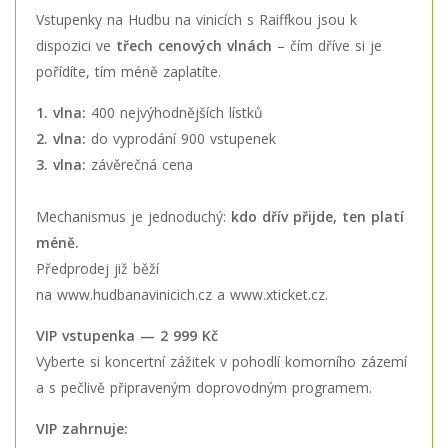
Vstupenky na Hudbu na vinicích s Raiffkou jsou k
dispozici ve
třech cenových vlnách
– čím dříve si je
pořídíte, tím méně zaplatíte.
1. vlna:
400 nejvýhodnějších lístků
2. vlna:
do vyprodání 900 vstupenek
3. vlna:
závěrečná cena
Mechanismus je jednoduchý:
kdo dřív přijde, ten platí
méně.
Předprodej již běží
na
www.hudbanavinicich.cz
a
www.xticket.cz
.
VIP vstupenka — 2 999 Kč
Vyberte si koncertní zážitek v pohodlí komorního zázemí
a s pečlivě připraveným doprovodným programem.
VIP zahrnuje: