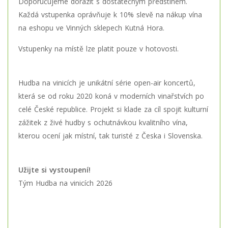
Doporučujeme dorazit s dostatečným předstihem.
Každá vstupenka oprávňuje k 10% slevě na nákup vína
na eshopu ve Vinných sklepech Kutná Hora.
Vstupenky na místě lze platit pouze v hotovosti.
Hudba na vinicích je unikátní série open-air koncertů,
která se od roku 2020 koná v moderních vinařstvích po
celé České republice. Projekt si klade za cíl spojit kulturní
zážitek z živé hudby s ochutnávkou kvalitního vína,
kterou ocení jak místní, tak turisté z Česka i Slovenska.
Užijte si vystoupení!
Tým Hudba na vinicích 2026