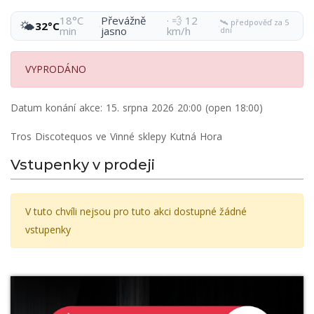
18°C
Převážně
· 💨 12
🛰️ předpověď za 5
🌤️
32°C
·
·
min
jasno
km/h
dní
VYPRODÁNO
Datum konání akce:
15. srpna 2026 20:00 (open 18:00)
Tros Discotequos ve Vinné sklepy Kutná Hora
Vstupenky v prodeji
V tuto chvíli nejsou pro tuto akci dostupné žádné
vstupenky