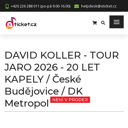
+420 226 288 011 (po-pá 9.00-16.00)
helpdesk@xticket.cz
DAVID KOLLER - TOUR
JARO 2026 - 20 LET
KAPELY / České
Budějovice / DK
Metropol
NENÍ V PRODEJI