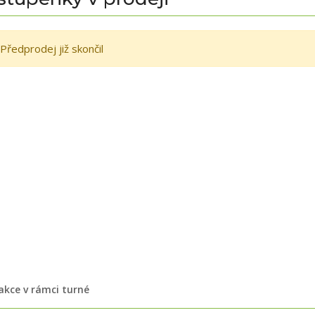
Předprodej již skončil
 akce v rámci turné