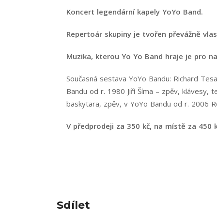
Koncert legendární kapely YoYo Band.
Repertoár skupiny je tvořen převážně vla
Muzika, kterou Yo Yo Band hraje je pro na
Současná sestava YoYo Bandu: Richard Tesaří
Bandu od r. 1980 Jiří Šíma – zpěv, klávesy,
baskytara, zpěv, v YoYo Bandu od r. 2006 R
V předprodeji za 350 kč, na místě za 450 k
Sdílet