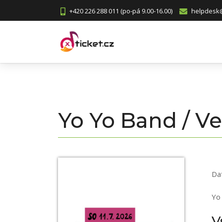
+420 226 288 011 (po-pá 9.00-16.00)
helpdesk@
Yo Yo Band / V
Da
Yo
V