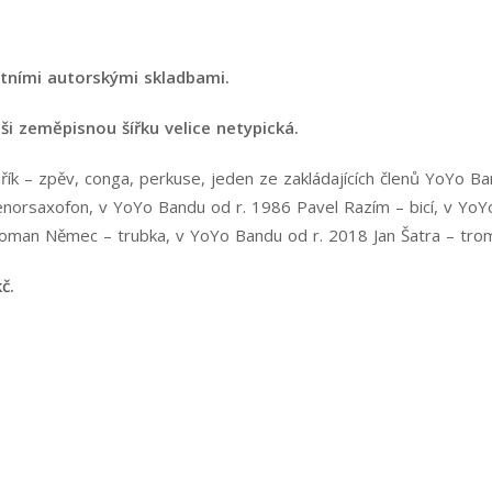
stními autorskými skladbami.
ši zeměpisnou šířku velice netypická.
k – zpěv, conga, perkuse, jeden ze zakládajících členů YoYo Ban
 tenorsaxofon, v YoYo Bandu od r. 1986 Pavel Razím – bicí, v Y
oman Němec – trubka, v YoYo Bandu od r. 2018 Jan Šatra – tro
č.