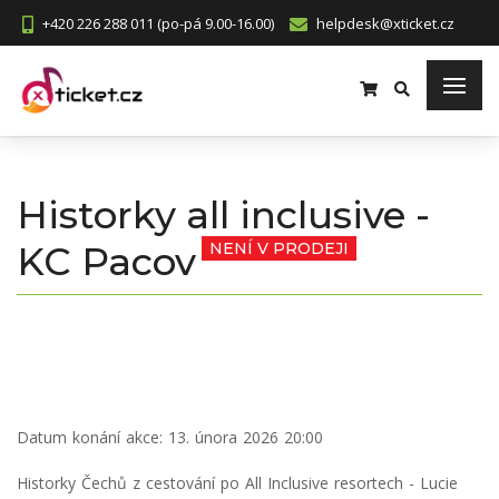
+420 226 288 011 (po-pá 9.00-16.00)
helpdesk@xticket.cz
Historky all inclusive -
KC Pacov
NENÍ V PRODEJI
Datum konání akce:
13. února 2026 20:00
Historky Čechů z cestování po All Inclusive resortech - Lucie