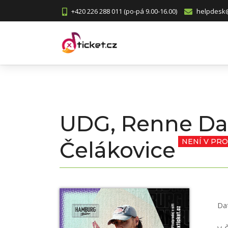
+420 226 288 011 (po-pá 9.00-16.00)
helpdesk@
UDG, Renne Dan
Čelákovice
NENÍ V PRO
Da