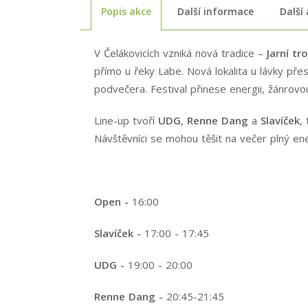
Popis akce
Další informace
Další
V Čelákovicích vzniká nová tradice –
Jarní tr
přímo u řeky Labe. Nová lokalita u lávky př
podvečera. Festival přinese energii, žánrovo
Line-up tvoří
UDG
,
Renne Dang
a
Slavíček
,
Návštěvníci se mohou těšit na večer plný en
Open -
16:00
Slavíček -
17:00 - 17:45
UDG -
19:00 - 20:00
Renne Dang -
20:45-21:45