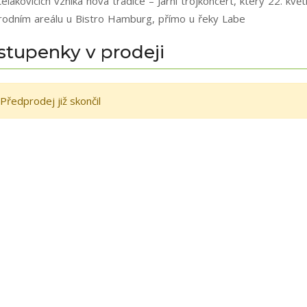
elákovicích vzniká nová tradice – Jarní trojkoncert, který 22. k
írodním areálu u Bistro Hamburg, přímo u řeky Labe
stupenky v prodeji
Předprodej již skončil