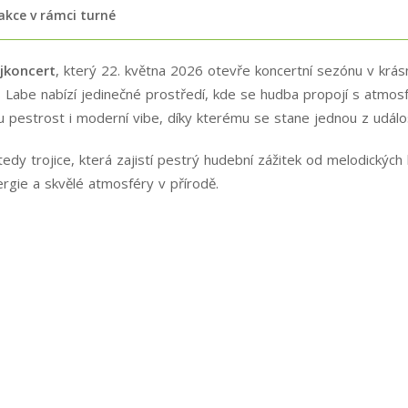
 akce v rámci turné
ojkoncert
, který 22. května 2026 otevře koncertní sezónu v krá
es Labe nabízí jedinečné prostředí, kde se hudba propojí s atmos
u pestrost i moderní vibe, díky kterému se stane jednou z událost
 tedy trojice, která zajistí pestrý hudební zážitek od melodickýc
ergie a skvělé atmosféry v přírodě.