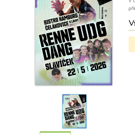
V Č
př
V