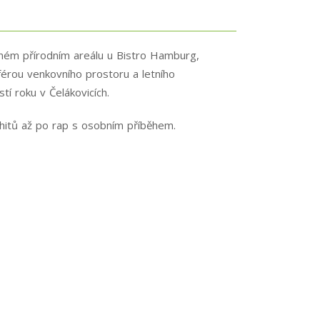
sném přírodním areálu u Bistro Hamburg,
férou venkovního prostoru a letního
í roku v Čelákovicích.
h hitů až po rap s osobním příběhem.