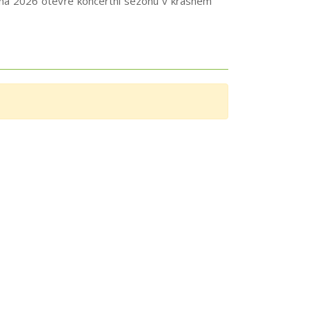
větna 2026 otevře koncertní sezónu v krásném