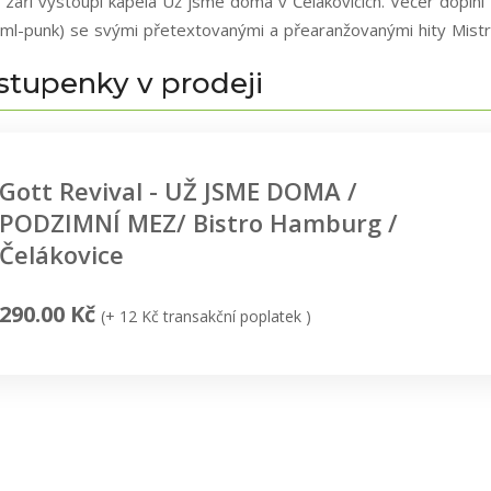
. září vystoupí kapela Už jsme doma v Čelákovicích. Večer doplní
aml-punk) se svými přetextovanými a přearanžovanými hity Mist
stupenky v prodeji
Gott Revival - UŽ JSME DOMA /
PODZIMNÍ MEZ/ Bistro Hamburg /
Čelákovice
290.00 Kč
(+ 12 Kč transakční poplatek )