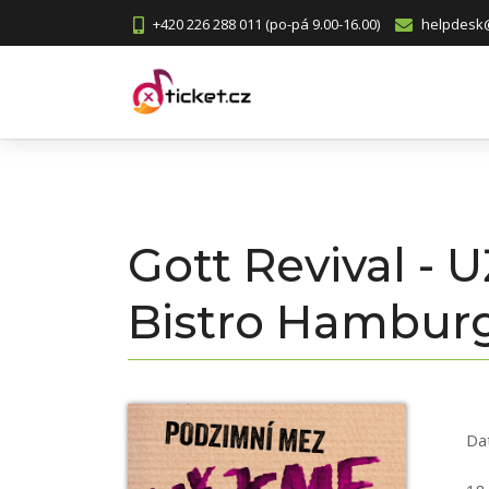
+420 226 288 011 (po-pá 9.00-16.00)
helpdesk@
Gott Revival -
Bistro Hamburg
Da