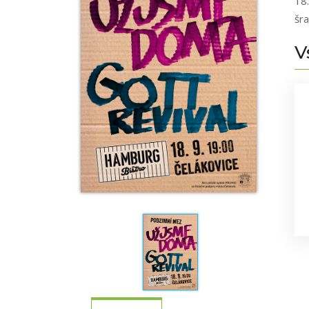
18
šr
V