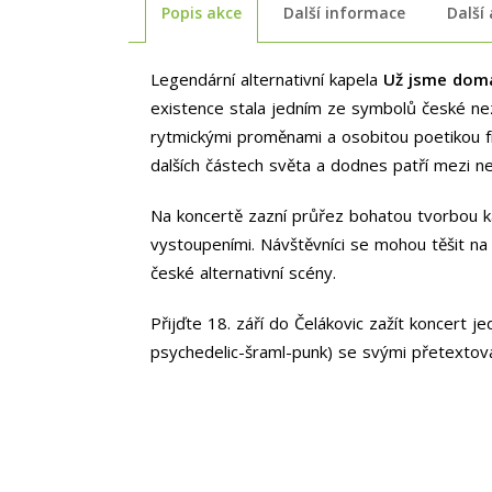
Popis akce
Další informace
Další
Legendární alternativní kapela
Už jsme dom
existence stala jedním ze symbolů české ne
rytmickými proměnami a osobitou poetikou
dalších částech světa a dodnes patří mezi ne
Na koncertě zazní průřez bohatou tvorbou ka
vystoupeními. Návštěvníci se mohou těšit na 
české alternativní scény.
Přijďte 18. září do Čelákovic zažít koncert 
psychedelic-šraml-punk) se svými přetextova