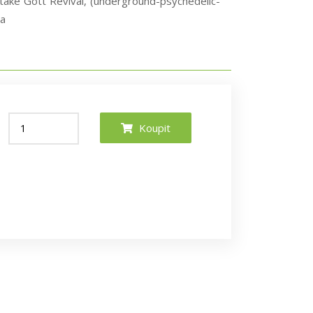
 také Gott Revival, (underground-psychedelic-
ra
Koupit