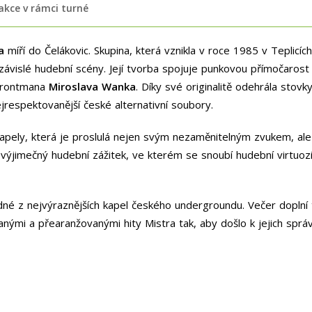
 akce v rámci turné
a
míří do Čelákovic. Skupina, která vznikla v roce 1985 v Teplicíc
závislé hudební scény. Její tvorba spojuje punkovou přímočaros
 frontmana
Miroslava Wanka
. Díky své originalitě odehrála stov
jrespektovanější české alternativní soubory.
pely, která je proslulá nejen svým nezaměnitelným zvukem, ale 
výjimečný hudební zážitek, ve kterém se snoubí hudební virtuozi
jedné z nejvýraznějších kapel českého undergroundu. Večer doplní
nými a přearanžovanými hity Mistra tak, aby došlo k jejich spr