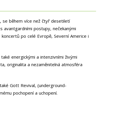
h, se během více než čtyř desetiletí
t s avantgardními postupy, nečekanými
ky koncertů po celé Evropě, Severní Americe i
také energickými a intenzivními živými
ta, originalita a nezaměnitelná atmosféra
 také Gott Revival, (underground-
ávnému pochopení a uchopení.