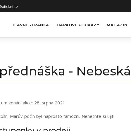
xticket.cz
HLAVNÍ STRÁNKA
DÁRKOVÉ POUKAZY
MAGAZÍN
 přednáška - Nebeská
tum konání akce:
28. srpna 2021
ošní Márův počin byl naprosto famózní. Nenechte si ujít!
stupenky v prodeji