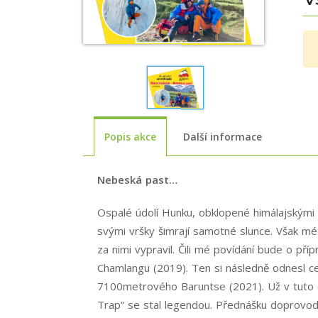
Popis akce
Další informace
Nebeská past…
Ospalé údolí Hunku, obklopené himálajskými o
svými vršky šimrají samotné slunce. Však mé 
za nimi vypravil. Čili mé povídání bude o p
Chamlangu (2019). Ten si následně odnesl cel
7100metrového Baruntse (2021). Už v tuto ch
Trap“ se stal legendou. Přednášku doprovodí