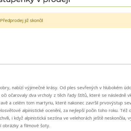
Předprodej již skončil
bry, nabízí výjimečné krásy. Od ples sevřených v hlubokém údolí
oči očarovaly dva vrcholy z těch řady štítů, které se následně 
řípravě a celém tom martyriu, které nakonec završil prvovýstup
osvětové alpinistické ocenění, za nejlepší počin toho roku. Též 
víli, i když alpinistická sezóna ve velehorách ještě neskončila
 obrázky a filmové šoty.