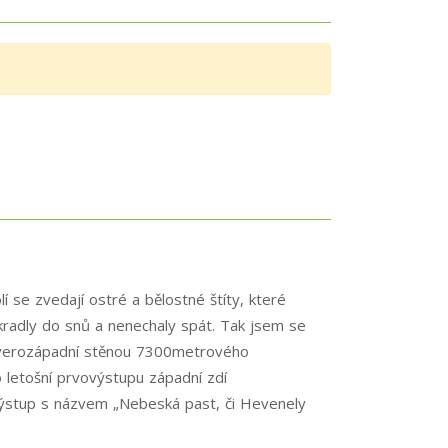
 se zvedají ostré a bělostné štíty, které
vkradly do snů a nenechaly spát. Tak jsem se
 severozápadní stěnou 7300metrového
o letošní prvovýstupu západní zdí
, výstup s názvem „Nebeská past, či Hevenely