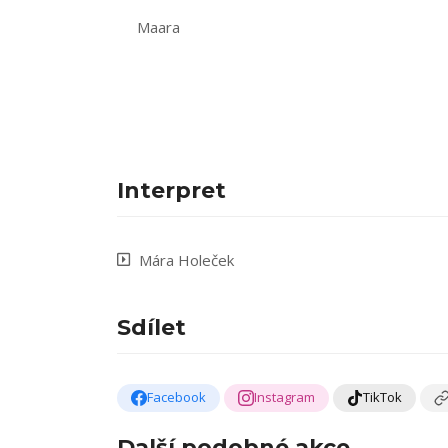
Maara
Interpret
Mára Holeček
Sdílet
Facebook
Instagram
TikTok
Další podobné akce