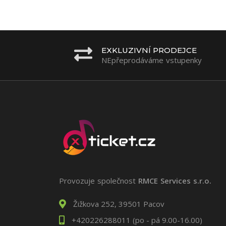
EXKLUZIVNÍ PRODEJCE
NEpřeprodáváme vstupenky
Provozuje společnost
RMCE Services s.r.o.
Žižkova 252, 39501 Pacov
+420226288011 (po - pá 9.00-16.00)