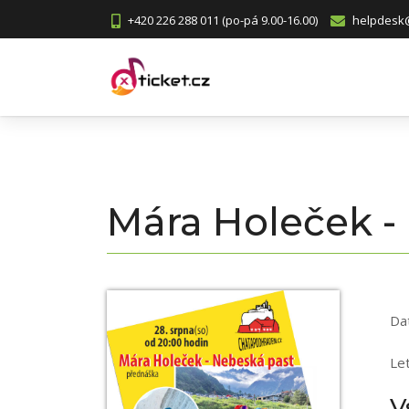
+420 226 288 011 (po-pá 9.00-16.00)
helpdesk@
Mára Holeček -
Da
Let
V